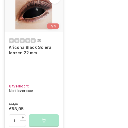
-9%
(0)
Aricona Black Sclera
lenzen 22 mm
Uitverkocht
Niet leverbaar
€64,95
€58,95