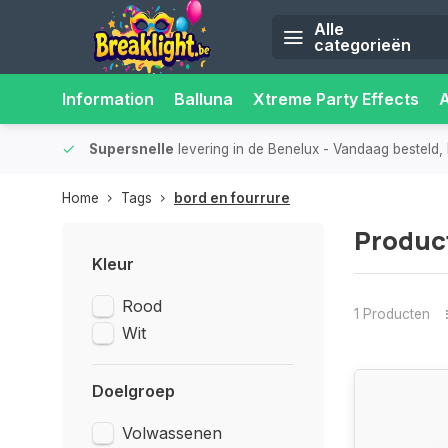
Alle
categorieën
Information
Balluna
Xtreme Party Effects
iliteit.
Supersnelle
levering in de Benelux
- Vandaag besteld, 
Home
Tags
bord en fourrure
Produc
Kleur
Rood
1 Producten
Wit
Doelgroep
Volwassenen