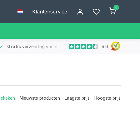
0
Klantenservice
9.6
Gratis
verzending vanaf €75
- Geen verzendkosten bij bestelling
bekeken
Nieuwste producten
Laagste prijs
Hoogste prijs