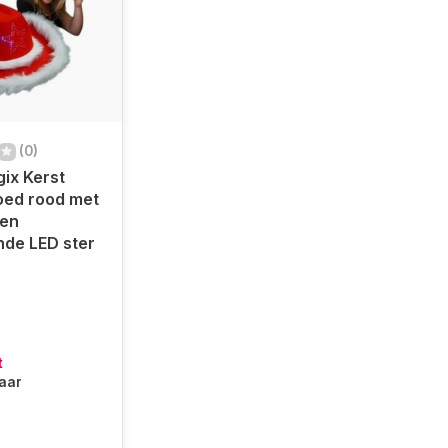
(0)
ix Kerst
ed rood met
 en
nde LED ster
t
baar