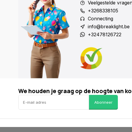
Veelgestelde vrage
+3268338105
Connecting
info@breaklight.be
+32478126722
We houden je graag op de hoogte van ko
Abonneer