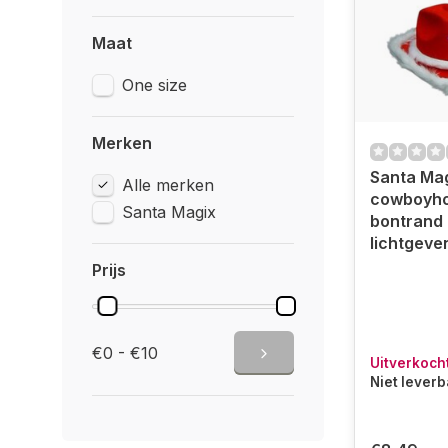
Maat
One size
Merken
Santa Mag
Alle merken
cowboyho
Santa Magix
bontrand
lichtgeve
Prijs
€0 - €10
Uitverkoch
Niet lever