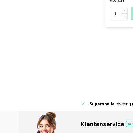
€8,49
de buurt voor extra gemak en flexibiliteit.
Supersnelle
levering 
Klantenservice
nu