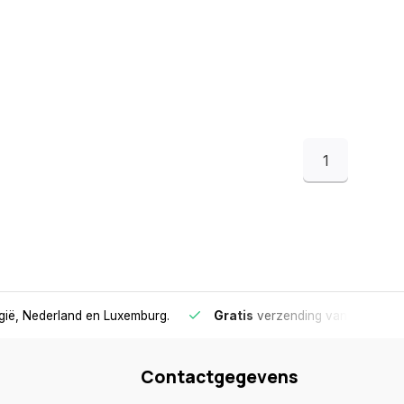
1
lgië, Nederland en Luxemburg.
Gratis
verzending vanaf €75
- 
Contactgegevens