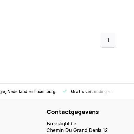
1
lgië, Nederland en Luxemburg.
Gratis
verzending vanaf €75
- 
Contactgegevens
Breaklight.be
Chemin Du Grand Denis 12