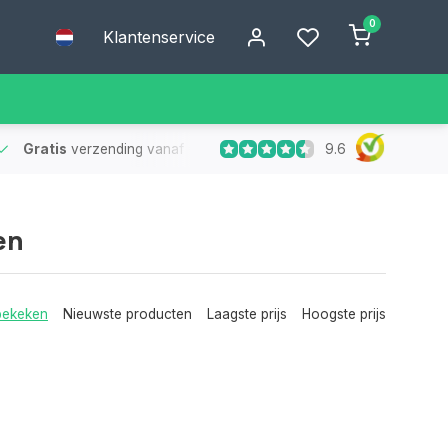
0
Klantenservice
9.6
Gratis
verzending vanaf €75
- Geen verzendkosten bij bestelling
en
bekeken
Nieuwste producten
Laagste prijs
Hoogste prijs