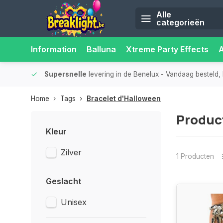
Alle
categorieën
Information
Balluna
Xtreme Party Effects
iliteit.
Supersnelle
levering in de Benelux
- Vandaag besteld, 
Home
Tags
Bracelet d'Halloween
Produc
Kleur
Zilver
1 Producten
Geslacht
Unisex