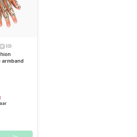
(0)
hion
e armband
t
baar