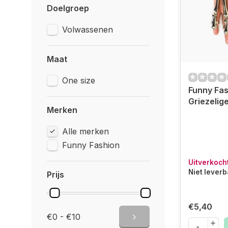
Doelgroep
Volwassenen
Maat
One size
Funny Fas
Griezelig
Merken
Alle merken
Funny Fashion
Uitverkoch
Niet lever
Prijs
€5,40
€0 - €10