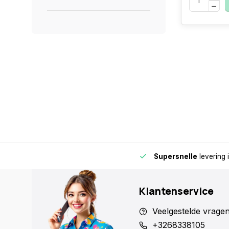
de buurt voor extra gemak en flexibiliteit.
Supersnelle
levering 
Klantenservice
Veelgestelde vrage
+3268338105