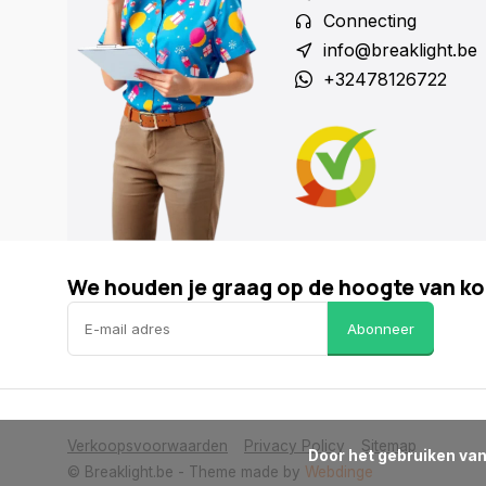
Connecting
info@breaklight.be
+32478126722
We houden je graag op de hoogte van ko
Abonneer
Verkoopsvoorwaarden
Privacy Policy
Sitemap
      Door het gebruiken van onze website, ga je akkoord met het gebruik van cookies om onze website te verbeteren.

© Breaklight.be
- Theme made by
Webdinge