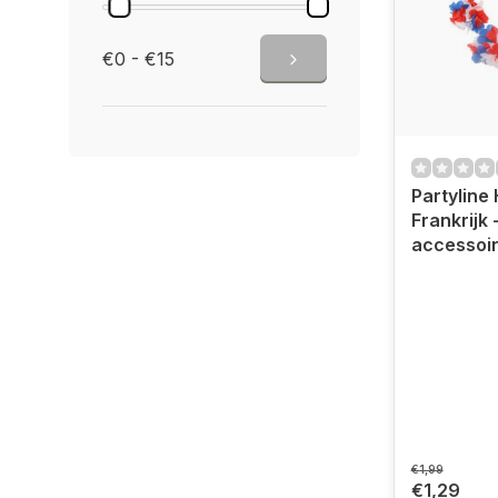
€0 - €15
Partyline
Frankrijk 
accessoi
€1,99
€1,29