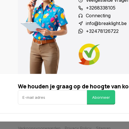
Veelgestelde vrage
+3268338105
Connecting
info@breaklight.be
+32478126722
We houden je graag op de hoogte van ko
Abonneer
Verkoopsvoorwaarden
Privacy Policy
Sitemap