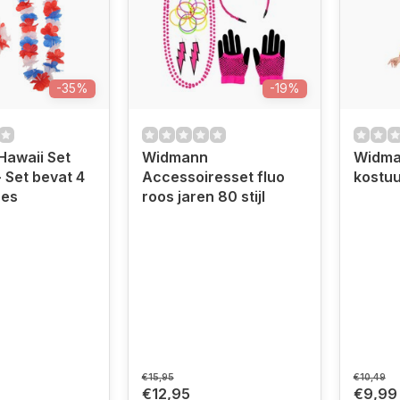
-35%
-19%
 Hawaii Set
Widmann
Widma
- Set bevat 4
Accessoiresset fluo
kostu
res
roos jaren 80 stijl
€15,95
€10,49
€12,95
€9,99