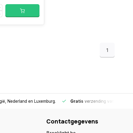
1
lgië, Nederland en Luxemburg.
Gratis
verzending vanaf €75
- 
Contactgegevens