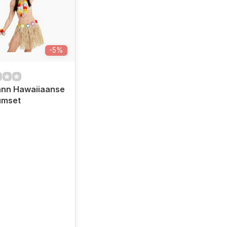
-5%
nn Hawaiiaanse
umset