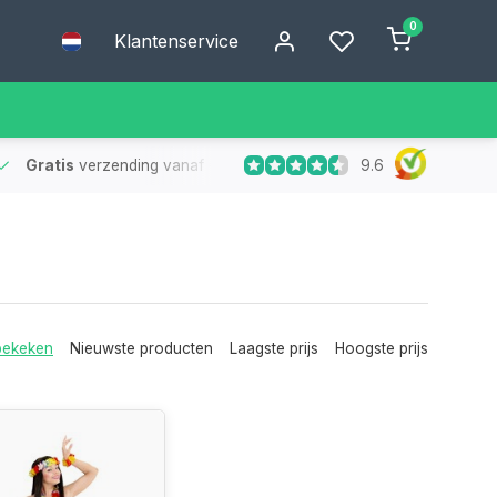
0
Klantenservice
9.6
Gratis
verzending vanaf €75
- Geen verzendkosten bij bestelling
bekeken
Nieuwste producten
Laagste prijs
Hoogste prijs