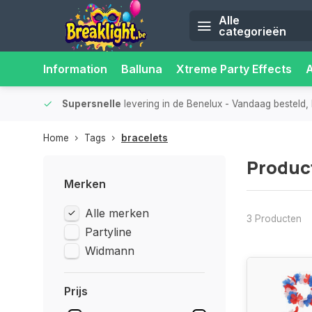
Alle
categorieën
Information
Balluna
Xtreme Party Effects
iliteit.
Supersnelle
levering in de Benelux
- Vandaag besteld, 
Home
Tags
bracelets
Produc
Merken
Alle merken
3 Producten
Partyline
Widmann
Prijs