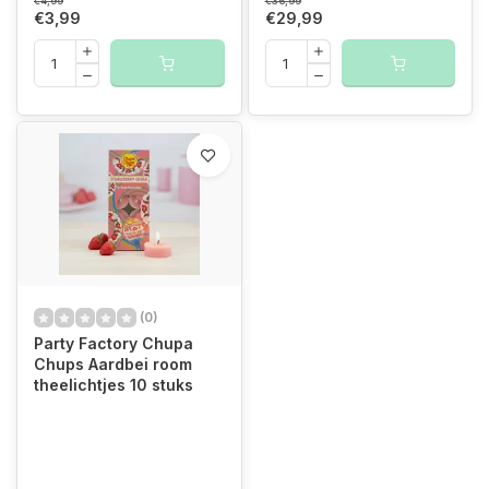
€4,99
€36,99
€3,99
€29,99
(0)
Party Factory Chupa
Chups Aardbei room
theelichtjes 10 stuks