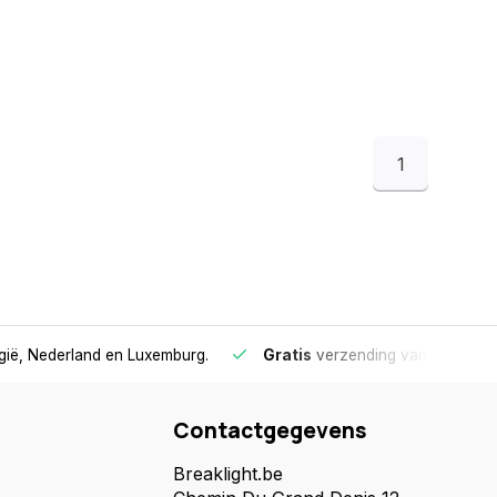
1
lgië, Nederland en Luxemburg.
Gratis
verzending vanaf €75
- 
Contactgegevens
Breaklight.be