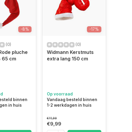
-8%
-17%
(0)
(0)
 Rode pluche
Widmann Kerstmuts
kerstmuts 65 cm
extra lang 150 cm
ad
Op voorraad
steld binnen
Vandaag besteld binnen
gen in huis
1-2 werkdagen in huis
€11,99
€9,99