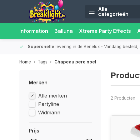
Alle
categorieën
Information
Balluna
Xtreme Party Effects
iliteit.
Supersnelle
levering in de Benelux
- Vandaag besteld, 
Home
Tags
Chapeau pere noel
Produc
Merken
Alle merken
2 Producten
Partyline
Widmann
Prijs