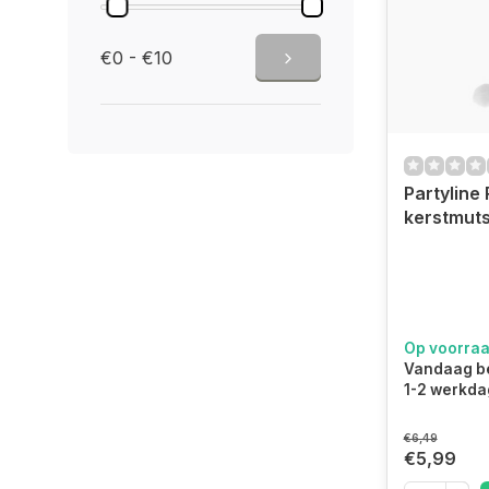
€0 - €10
Partyline
Op voorra
Vandaag be
1-2 werkda
€6,49
€5,99