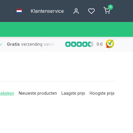
0
Klantenservice
9.6
Gratis
verzending vanaf €75
- Geen verzendkosten bij bestelling
bekeken
Nieuwste producten
Laagste prijs
Hoogste prijs