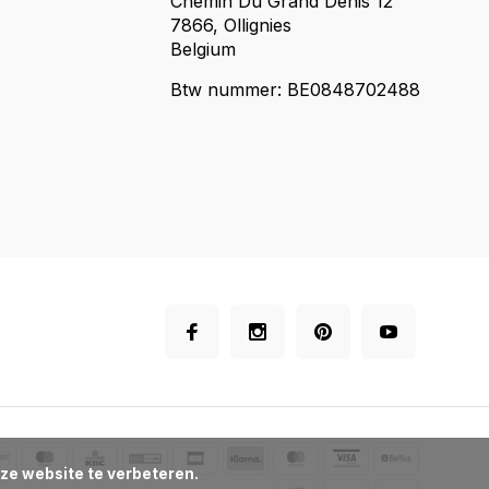
Chemin Du Grand Denis 12
7866, Ollignies
Belgium
Btw nummer: BE0848702488