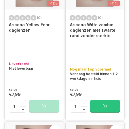
-11%
-11%
(0)
(0)
Aricona Yellow Fear
Aricona Witte zombie
daglenzen
daglenzen met zwarte
rand zonder sterkte
Uitverkocht
Niet leverbaar
Nog maar 1 op voorraad
Vandaag besteld binnen 1-2
werkdagen in huis
€8,99
€8,99
€7,99
€7,99