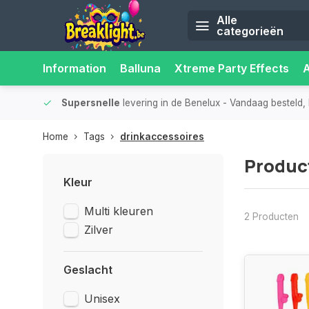
Alle
categorieën
Information
Balluna
Xtreme Party Effects
iliteit.
Supersnelle
levering in de Benelux
- Vandaag besteld, 
Home
Tags
drinkaccessoires
Produc
Kleur
Multi kleuren
2 Producten
Zilver
Geslacht
Unisex