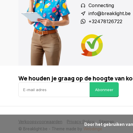
Connecting
info@breaklight.be
+32478126722
We houden je graag op de hoogte van ko
Abonneer
Verkoopsvoorwaarden
Privacy Policy
Sitemap
      Door het gebruiken van onze website, ga je akkoord met het gebruik van cookies om onze website te verbeteren.

© Breaklight.be
- Theme made by
Webdinge