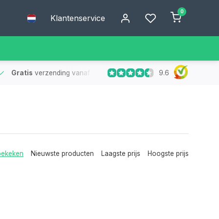
0
Klantenservice
9.6
Gratis
verzending vanaf €75
- Geen verzendkosten bij bestelling
bekeken
Nieuwste producten
Laagste prijs
Hoogste prijs