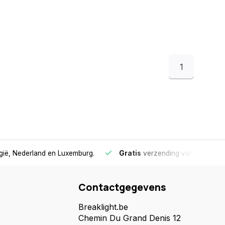
1
lgië, Nederland en Luxemburg.
Gratis
verzending vanaf €75
- 
Contactgegevens
Breaklight.be
Chemin Du Grand Denis 12