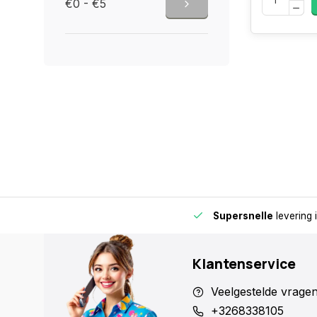
€0 - €5
de buurt voor extra gemak en flexibiliteit.
Supersnelle
levering 
Klantenservice
Veelgestelde vrage
+3268338105