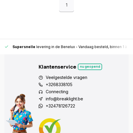
1
Supersnelle
levering in de Benelux
- Vandaag besteld, binnen 1 à 2 
Klantenservice
nu geopend
Veelgestelde vragen
+3268338105
Connecting
info@breaklight.be
+32478126722