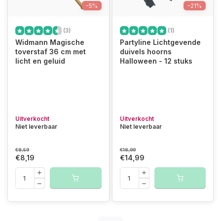
-5%
-21%
(3)
(1)
Widmann Magische
Partyline Lichtgevende
toverstaf 36 cm met
duivels hoorns
licht en geluid
Halloween - 12 stuks
Uitverkocht
Uitverkocht
Niet leverbaar
Niet leverbaar
€8,59
€18,99
€8,19
€14,99