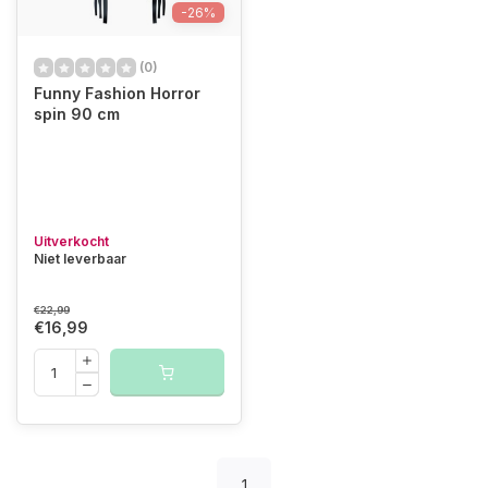
-26%
(0)
Funny Fashion Horror
spin 90 cm
Uitverkocht
Niet leverbaar
€22,99
€16,99
1