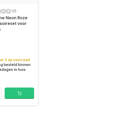
(0)
ine Neon Roze
oireset voor
s
ar 3 op voorraad
g besteld binnen
kdagen in huis