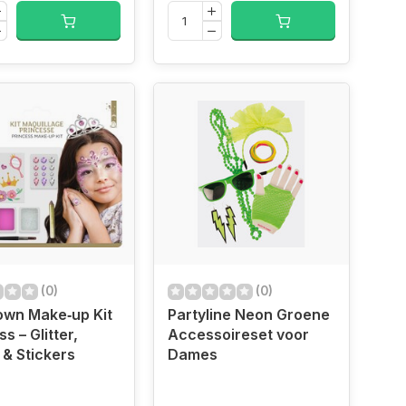
(0)
(0)
lown Make‑up Kit
Partyline Neon Groene
s – Glitter,
Accessoireset voor
 & Stickers
Dames