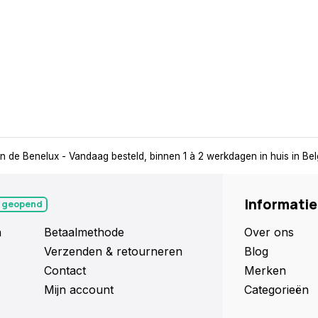
or extra gemak en flexibiliteit.
Supersnelle
levering in de Ben
Informatie
 geopend
n
Betaalmethode
Over ons
Verzenden & retourneren
Blog
Contact
Merken
Mijn account
Categorieën