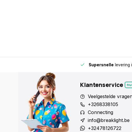
15.000+ afhaalpunten
- Altijd een afhaalpunt bij jou in de buurt vo
Klantenservice
nu
Veelgestelde vrage
+3268338105
Connecting
info@breaklight.be
+32478126722