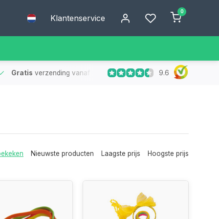
0
Klantenservice
9.6
 Vandaag besteld, binnen 1 à 2 werkdagen in huis in België, Nederlan
bekeken
Nieuwste producten
Laagste prijs
Hoogste prijs