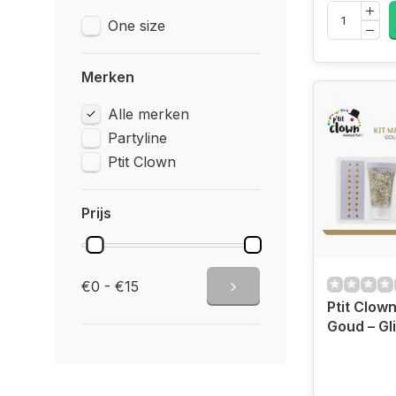
One size
Merken
Alle merken
Partyline
Ptit Clown
Prijs
€0 - €15
Ptit Clow
Goud – Gl