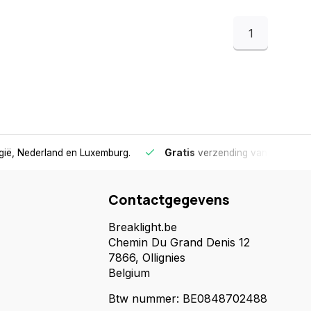
1
elux
- Vandaag besteld, binnen 1 à 2 werkdagen in huis in België, Nede
Contactgegevens
Breaklight.be
Chemin Du Grand Denis 12
7866, Ollignies
Belgium
Btw nummer: BE0848702488