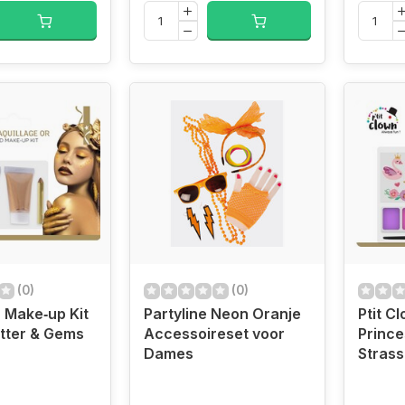
(0)
(0)
n Make‑up Kit
Partyline Neon Oranje
Ptit C
itter & Gems
Accessoireset voor
Princes
Dames
Strass