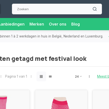
Aanbiedingen
Merken
Over ons
Blog
tra gemak en flexibiliteit.
Supersnelle
levering in de Benelux
-
en getagd met festival look
Pagina 1 van 1
Meest 