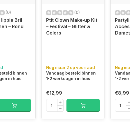
(0)
(0)
Hippie Bril
Ptit Clown Make‑up Kit
Partyl
men – Rond
– Festival – Glitter &
Access
Colors
Dame
ad
Nog maar 2 op voorraad
Nog ma
steld binnen
Vandaag besteld binnen
Vandaa
gen in huis
1-2 werkdagen in huis
1-2 wer
€12,99
€8,99