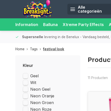
Alle
categorieën
Information
Balluna
Xtreme Party Effects
5.000+ afhaalpunten
- Altijd een afhaalpunt bij jou in de buurt voor ex
Home
Tags
festival look
Product
Kleur
Geel
11 Producten
Wit
Neon Geel
Neon Oranje
Neon Groen
Neon Roze