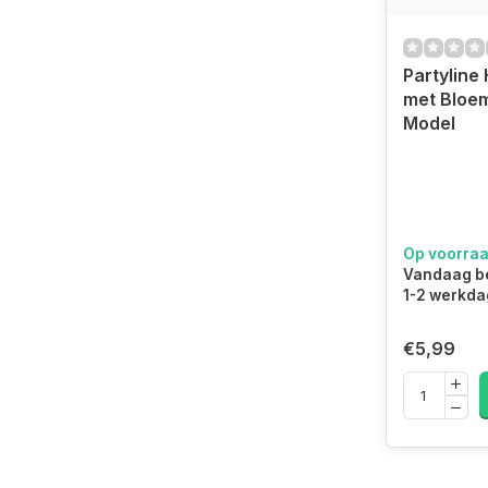
Partyline 
met Bloe
Model
Op voorra
Vandaag be
1-2 werkda
€5,99