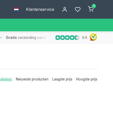
0
Klantenservice
9.6
Gratis
verzending vanaf €75
- Geen verzendkosten bij bestelling
bekeken
Nieuwste producten
Laagste prijs
Hoogste prijs