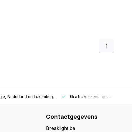
1
lgië, Nederland en Luxemburg.
Gratis
verzending vanaf €75
- 
Contactgegevens
Breaklight.be