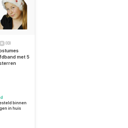
(0)
ostumes
fdband met 5
sterren
ad
steld binnen
gen in huis