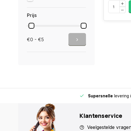
Prijs
€0 - €5
de buurt voor extra gemak en flexibiliteit.
Supersnelle
levering 
Klantenservice
Veelgestelde vrage