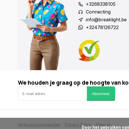
+3268338105
Connecting
info@breaklight.be
+32478126722
We houden je graag op de hoogte van ko
Abonneer
Verkoopsvoorwaarden
Privacy Policy
Sitemap
      Door het gebruiken van onze website, ga je akkoord met het gebruik van cookies om onze website te verbeteren.
