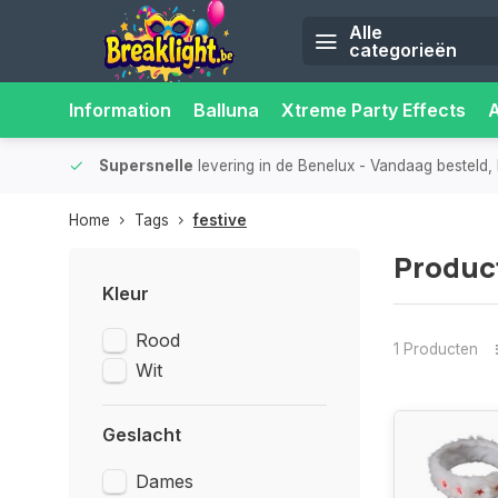
Alle
categorieën
Information
Balluna
Xtreme Party Effects
iliteit.
Supersnelle
levering in de Benelux
- Vandaag besteld, 
Home
Tags
festive
Produc
Kleur
Rood
1 Producten
Wit
Geslacht
Dames