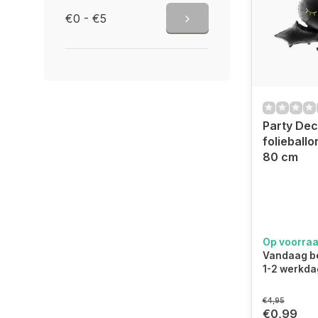
€0 - €5
Party De
folieballo
80 cm
Op voorra
Vandaag be
1-2 werkda
€4,95
€0,99