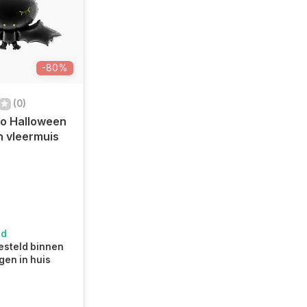
-80%
(0)
co Halloween
n vleermuis
ad
steld binnen
gen in huis