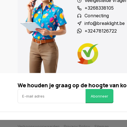
Veelgestelde vrage
+3268338105
Connecting
info@breaklight.be
+32478126722
We houden je graag op de hoogte van ko
Abonneer
Verkoopsvoorwaarden
Privacy Policy
Sitemap