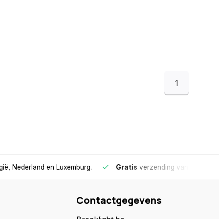
1
lgië, Nederland en Luxemburg.
Gratis
verzending vanaf €75
- 
Contactgegevens