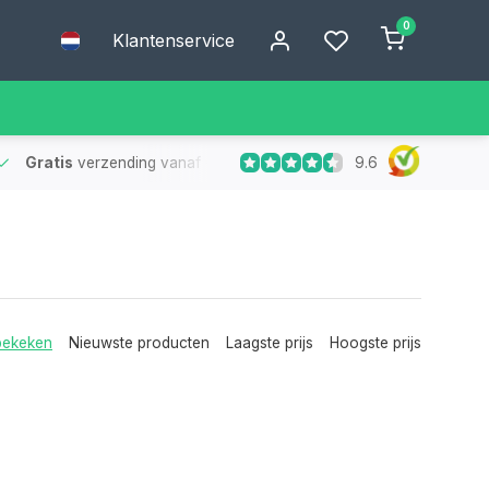
0
Klantenservice
9.6
Gratis
verzending vanaf €75
- Geen verzendkosten bij bestelling
bekeken
Nieuwste producten
Laagste prijs
Hoogste prijs