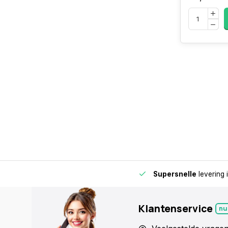
de buurt voor extra gemak en flexibiliteit.
Supersnelle
levering 
Klantenservice
nu