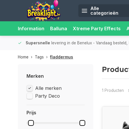
Alle
categorieën
Information
Balluna
Xtreme Party Effects
iliteit.
Supersnelle
levering in de Benelux
- Vandaag besteld, 
Home
Tags
fladdermus
Produc
Merken
Alle merken
1 Producten
Party Deco
Prijs