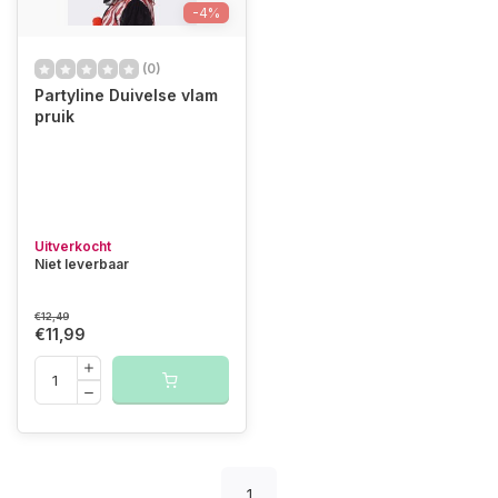
-4%
(0)
Partyline Duivelse vlam
pruik
Uitverkocht
Niet leverbaar
€12,49
€11,99
1