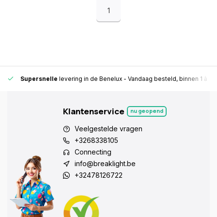
1
Supersnelle
levering in de Benelux
- Vandaag besteld, binnen 1 à 2 
Klantenservice
nu geopend
Veelgestelde vragen
+3268338105
Connecting
info@breaklight.be
+32478126722