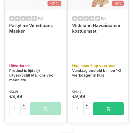
-31%
-5%
(0)
(0)
Partyline Venetiaans
Widmann Hawaiiaanse
Masker
kostuumset
Uitverkocht
Nog maar 6 op voorraad
Product is tijdelijk
Vandaag besteld binnen 1-2
uitverkocht! Mail ons voor
werkdagen in huis
meer info
€12,95
€10,49
€8,99
€9,99