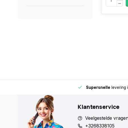
de buurt voor extra gemak en flexibiliteit.
Supersnelle
levering 
Klantenservice
Veelgestelde vrage
+3268338105