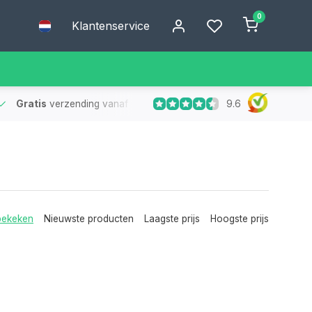
0
Klantenservice
9.6
Gratis
verzending vanaf €75
- Geen verzendkosten bij bestelling
bekeken
Nieuwste producten
Laagste prijs
Hoogste prijs