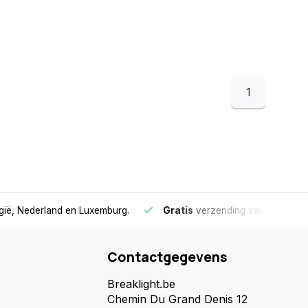
1
lgië, Nederland en Luxemburg.
Gratis
verzending vanaf €75
- 
Contactgegevens
Breaklight.be
Chemin Du Grand Denis 12