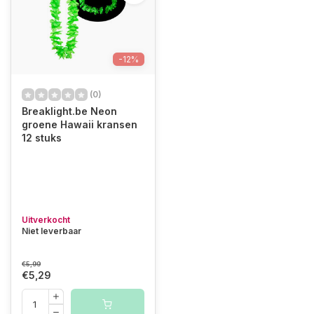
-12%
(0)
Breaklight.be Neon
groene Hawaii kransen
12 stuks
Uitverkocht
Niet leverbaar
€5,99
€5,29