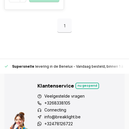
1
Supersnelle
levering in de Benelux
- Vandaag besteld, binnen 1 à 2 
Klantenservice
nu geopend
Veelgestelde vragen
+3268338105
Connecting
info@breaklight.be
+32478126722