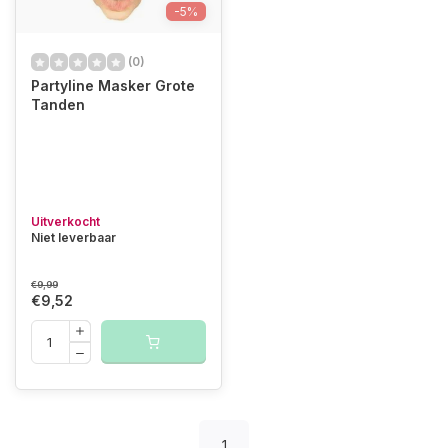
-5%
(0)
Partyline Masker Grote
Tanden
Uitverkocht
Niet leverbaar
€9,99
€9,52
1