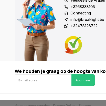
Veelgestelde vrage
+3268338105
Connecting
info@breaklight.be
+32478126722
We houden je graag op de hoogte van ko
Abonneer
Verkoopsvoorwaarden
Privacy Policy
Sitemap