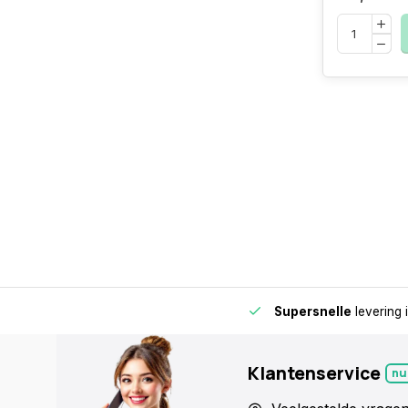
de buurt voor extra gemak en flexibiliteit.
Supersnelle
levering 
Klantenservice
nu