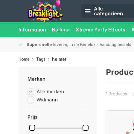
Alle
categorieën
Information
Balluna
Xtreme Party Effects
iliteit.
Supersnelle
levering in de Benelux
- Vandaag besteld, 
Home
Tags
helmet
Produc
Merken
Alle merken
1 Producten
Widmann
Prijs