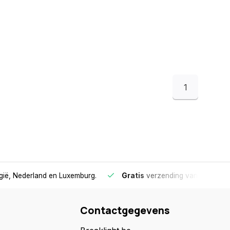
1
lgië, Nederland en Luxemburg.
Gratis
verzending vanaf €75
- 
Contactgegevens