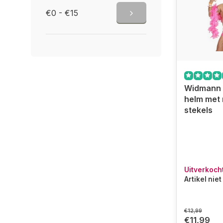
€0 - €15
Widmann 
helm met
stekels
Uitverkoch
Artikel nie
€12,99
€11,99