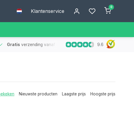
0
Klantenservice
9.6
Gratis
verzending vanaf €75
- Geen verzendkosten bij bestelling
bekeken
Nieuwste producten
Laagste prijs
Hoogste prijs