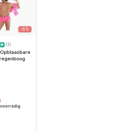
-8%
(2)
Opblaasbare
 regenboog
t
t voorradig