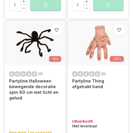
-8%
-25%
(0)
(0)
Partyline Halloween
Partyline Thing
bewegende decoratie
afgehakt hand
spin 60 cm met licht en
geluid
Uitverkocht
Niet leverbaar
Nog maar 1 op voorraad