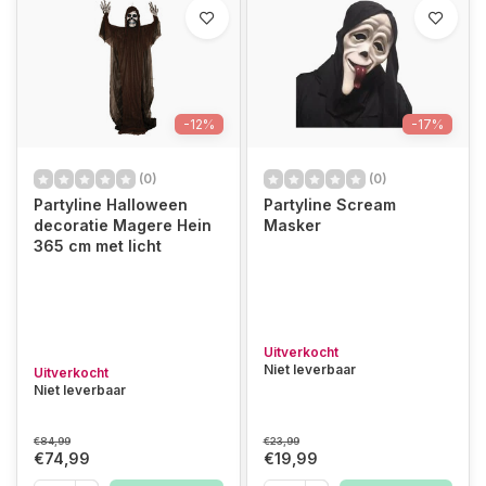
-12%
-17%
(0)
(0)
Partyline Halloween
Partyline Scream
decoratie Magere Hein
Masker
365 cm met licht
Uitverkocht
Niet leverbaar
Uitverkocht
Niet leverbaar
€84,99
€23,99
€74,99
€19,99