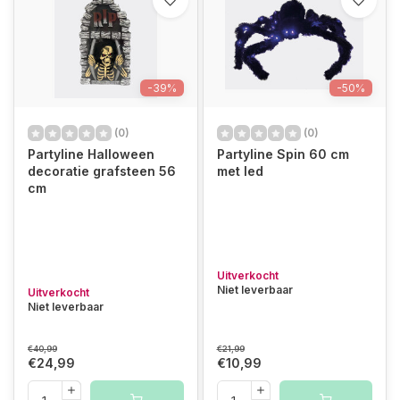
-39%
-50%
(0)
(0)
Partyline Halloween
Partyline Spin 60 cm
decoratie grafsteen 56
met led
cm
Uitverkocht
Niet leverbaar
Uitverkocht
Niet leverbaar
€40,99
€21,99
€24,99
€10,99