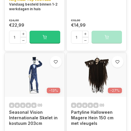
Vandaag besteld binnen 1-2
werkdagen in huis
€24,99
€19,99
€22,99
€14,99
-13%
-27%
(0)
(0)
Seasonal Vision
Partyline Halloween
Internationale Skelet in
Magere Hein 150 cm
kostuum 203cm
met vleugels