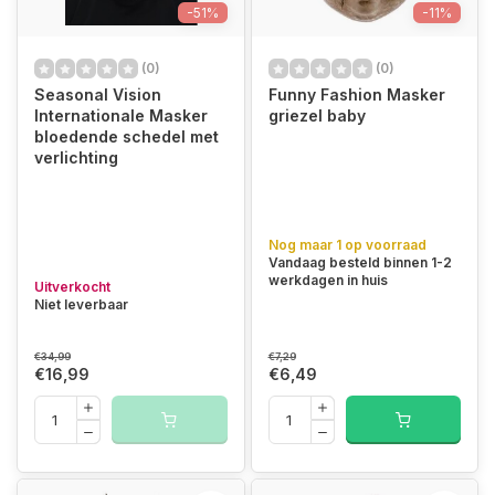
-51%
-11%
(0)
(0)
Seasonal Vision
Funny Fashion Masker
Internationale Masker
griezel baby
bloedende schedel met
verlichting
Nog maar 1 op voorraad
Vandaag besteld binnen 1-2
werkdagen in huis
Uitverkocht
Niet leverbaar
€34,99
€7,29
€16,99
€6,49