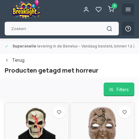
0
aalpunten
- Altijd een afhaalpunt bij jou in de buurt voor extra gemak en flexibil
Terug
Producten getagd met horreur
Filters