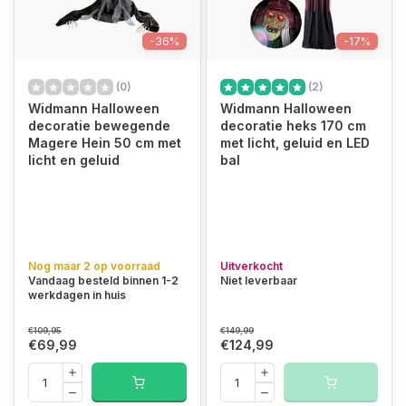
-36%
-17%
(0)
(2)
Widmann Halloween
Widmann Halloween
decoratie bewegende
decoratie heks 170 cm
Magere Hein 50 cm met
met licht, geluid en LED
licht en geluid
bal
Nog maar 2 op voorraad
Uitverkocht
Vandaag besteld binnen 1-2
Niet leverbaar
werkdagen in huis
€109,95
€149,99
€69,99
€124,99