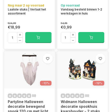
Nog maar 2 op voorraad
Op voorraad
Laatste stuks | Verlaat het
Vandaag besteld binnen 1-2
assortiment
werkdagen in huis
€24,99
€4,95
€18,99
€0,99
-10%
-19%
(0)
(0)
Partyline Halloween
Widmann Halloween
decoratie bewegend
decoratie spookhuis
spook 120 cm met licht
kaarshouder - 2 stuks