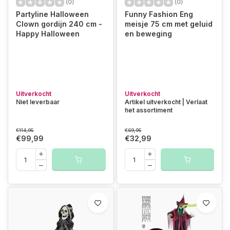
(0)
(0)
Partyline Halloween
Funny Fashion Eng
Clown gordijn 240 cm -
meisje 75 cm met geluid
Happy Halloween
en beweging
Uitverkocht
Uitverkocht
Niet leverbaar
Artikel uitverkocht | Verlaat
het assortiment
€114,95
€69,95
€99,99
€32,99