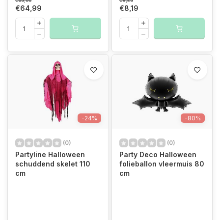
€69,99
€8,59
€64,99
€8,19
-24%
-80%
(0)
(0)
Partyline Halloween
Party Deco Halloween
schuddend skelet 110
folieballon vleermuis 80
cm
cm