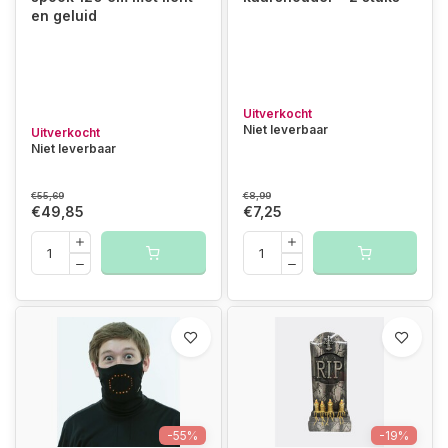
en geluid
Uitverkocht
Niet leverbaar
Uitverkocht
Niet leverbaar
€55,69
€8,99
€49,85
€7,25
-55%
-19%