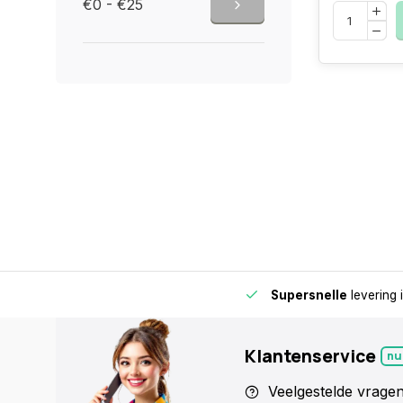
€0 - €25
de buurt voor extra gemak en flexibiliteit.
Supersnelle
levering 
Klantenservice
nu
Veelgestelde vrage