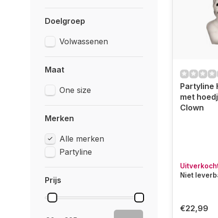
Doelgroep
Volwassenen
Maat
Partyline
One size
met hoedj
Clown
Merken
Alle merken
Partyline
Uitverkoch
Niet lever
Prijs
€22,99