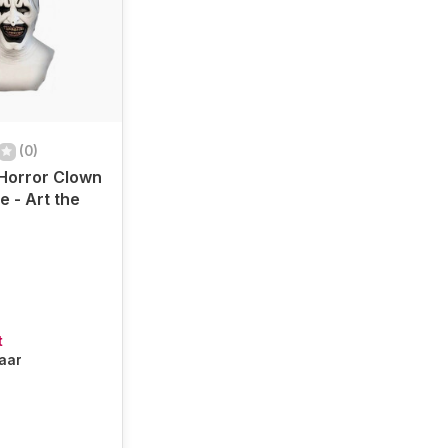
(0)
 Horror Clown
e - Art the
t
baar