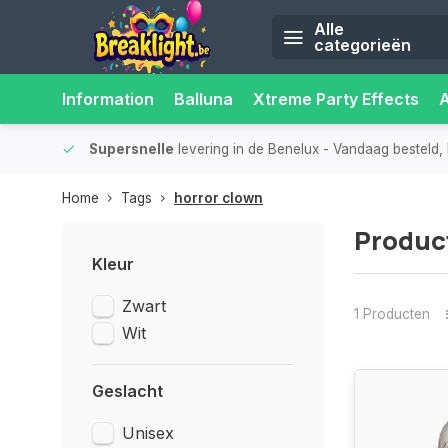
Alle
categorieën
Information
Balluna
Xtreme Party Effects
iliteit.
Supersnelle
levering in de Benelux
- Vandaag besteld, 
Home
Tags
horror clown
Produc
Kleur
Zwart
1 Producten
Wit
Geslacht
Unisex