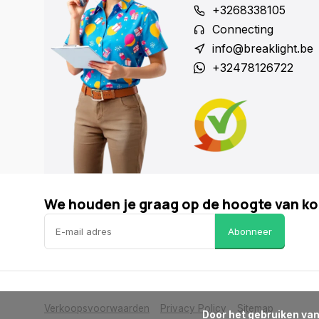
+3268338105
Connecting
info@breaklight.be
+32478126722
We houden je graag op de hoogte van ko
Abonneer
Verkoopsvoorwaarden
Privacy Policy
Sitemap
      Door het gebruiken van onze website, ga je akkoord met het gebruik van cookies om onze website te verbeteren.
