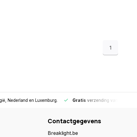
1
lgië, Nederland en Luxemburg.
Gratis
verzending vanaf €75
- 
Contactgegevens
Breaklight.be