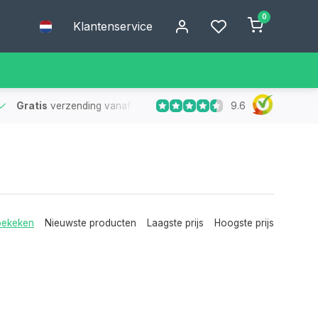
0
Klantenservice
9.6
Gratis
verzending vanaf €75
- Geen verzendkosten bij bestelling
bekeken
Nieuwste producten
Laagste prijs
Hoogste prijs