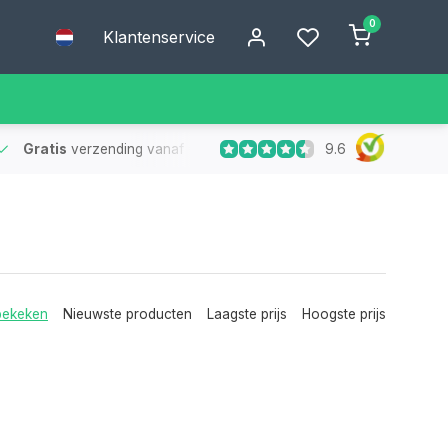
0
Klantenservice
9.6
Gratis
verzending vanaf €75
- Geen verzendkosten bij bestelling
bekeken
Nieuwste producten
Laagste prijs
Hoogste prijs