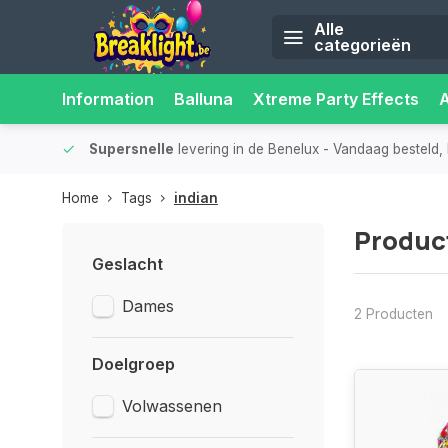
Alle
categorieën
Information
Balluna
Xtreme Party Effects
iliteit.
Supersnelle
levering in de Benelux
- Vandaag besteld, 
Home
Tags
indian
Produc
Geslacht
Dames
2 Producten
Doelgroep
Volwassenen