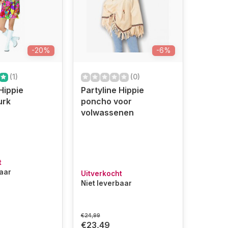
-20%
-6%
(1)
(0)
Hippie
Partyline Hippie
urk
poncho voor
volwassenen
t
baar
Uitverkocht
Niet leverbaar
€24,99
€23,49