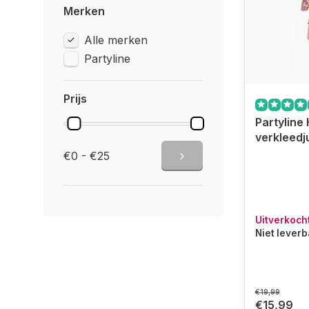
Merken
Alle merken
Partyline
Prijs
Partyline 
verkleedj
€0 - €25
Uitverkoch
Niet lever
€19,99
€15,99