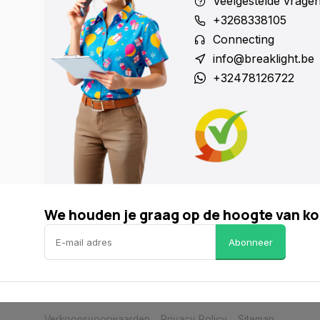
Veelgestelde vrage
+3268338105
Connecting
info@breaklight.be
+32478126722
We houden je graag op de hoogte van ko
Abonneer
Verkoopsvoorwaarden
Privacy Policy
Sitemap