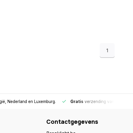
1
lgië, Nederland en Luxemburg.
Gratis
verzending vanaf €75
- 
Contactgegevens