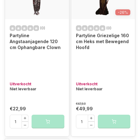
-26%
(0)
(0)
Partyline
Partyline Griezelige 160
Angstaanjagende 120
cm Heks met Bewegend
cm Ophangbare Clown
Hoofd
Uitverkocht
Uitverkocht
Niet leverbaar
Niet leverbaar
€67,50
€22,99
€49,99