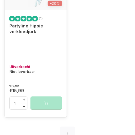
-20%
(1)
Partyline Hippie
verkleedjurk
Uitverkocht
Niet leverbaar
€19,99
€15,99
1