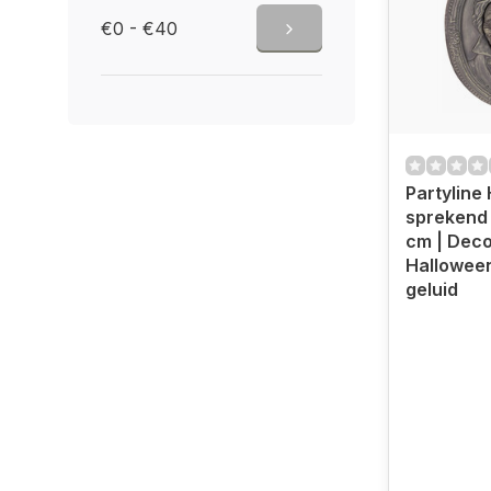
€0 - €40
Partyline
sprekend 
cm | Decoratie
Halloween
geluid