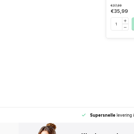
€37,99
€35,99
de buurt voor extra gemak en flexibiliteit.
Supersnelle
levering 