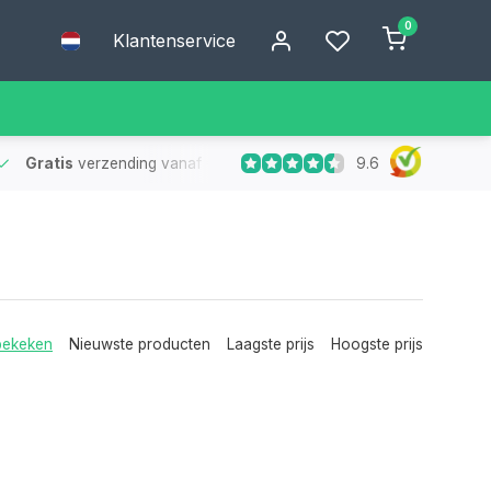
0
Klantenservice
9.6
Gratis
verzending vanaf €75
- Geen verzendkosten bij bestelling
bekeken
Nieuwste producten
Laagste prijs
Hoogste prijs