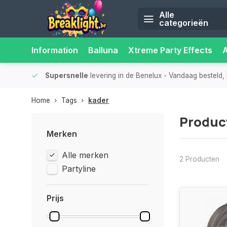
Alle
categorieën
Information
Balluna
Xtreme Party Effects
iliteit.
Supersnelle
levering in de Benelux
- Vandaag besteld, 
Home
Tags
kader
Produc
Merken
Alle merken
2 Producten
Partyline
Prijs