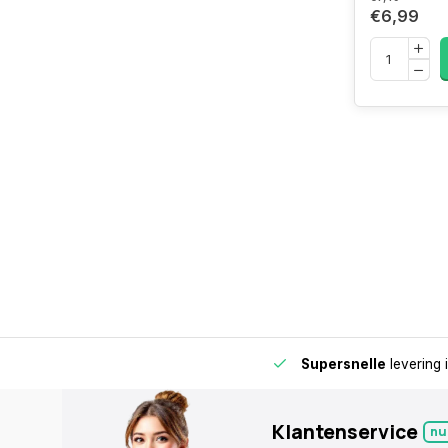
€6,99
de buurt voor extra gemak en flexibiliteit.
Supersnelle
levering 
Klantenservice
nu