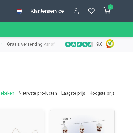
0
Klantenservice
9.6
Gratis
verzending vanaf €75
- Geen verzendkosten bij bestelling
bekeken
Nieuwste producten
Laagste prijs
Hoogste prijs