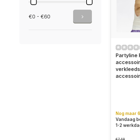
€0 - €60
Partyline
accessoi
verkleeds
accessoi
Nog maar 6
Vandaag be
1-2 werkda
€7,49