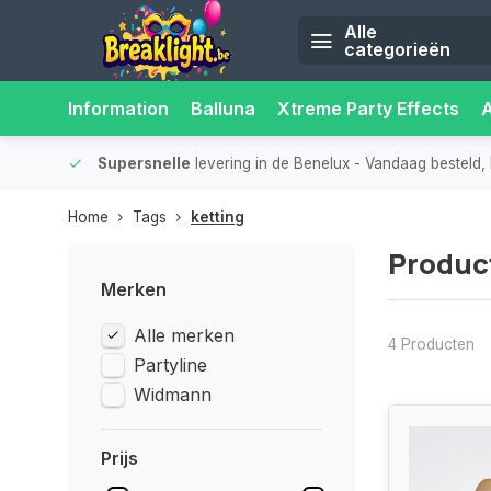
Alle
categorieën
Information
Balluna
Xtreme Party Effects
iliteit.
Supersnelle
levering in de Benelux
- Vandaag besteld, 
Home
Tags
ketting
Produc
Merken
Alle merken
4 Producten
Partyline
Widmann
Prijs