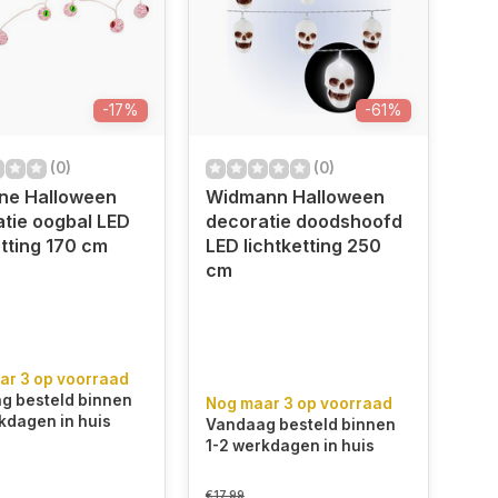
-17%
-61%
(0)
(0)
ine Halloween
Widmann Halloween
tie oogbal LED
decoratie doodshoofd
etting 170 cm
LED lichtketting 250
cm
ar 3 op voorraad
g besteld binnen
Nog maar 3 op voorraad
kdagen in huis
Vandaag besteld binnen
1-2 werkdagen in huis
€17,99