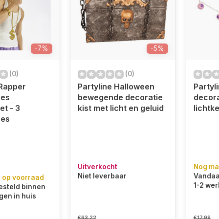
-7%
-5%
(0)
(0)
 Rapper
Partyline Halloween
Partyl
res
bewegende decoratie
decora
et - 3
kist met licht en geluid
lichtk
res
Uitverkocht
Nog ma
Niet leverbaar
Vandaa
 op voorraad
1-2 wer
steld binnen
gen in huis
€63,22
€17,99