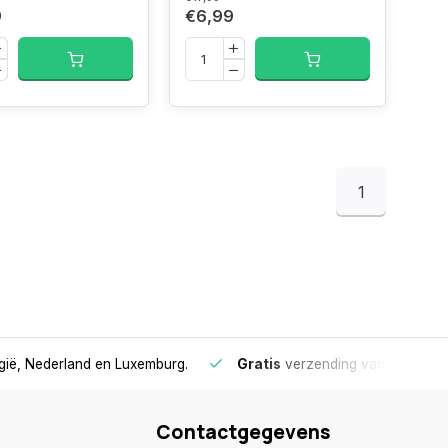
9
€6,99
1
lgië, Nederland en Luxemburg.
Gratis
verzending vanaf €75
- 
Contactgegevens