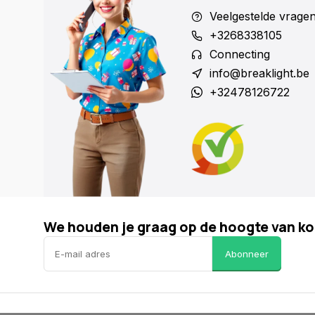
Veelgestelde vrage
+3268338105
Connecting
info@breaklight.be
+32478126722
We houden je graag op de hoogte van ko
Abonneer