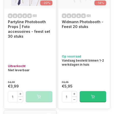
-20%
-14%
(0)
(0)
Partyline Photobooth
Widmann Photobooth -
Props | Foto
Feest 20 stuks
accessoires - feest set
30 stuks
Op voorraad
Vandaag besteld binnen 1-2
werkdagen in huis
Uitverkocht
Niet leverbaar
€4,99
€6,95
€3,99
€5,95