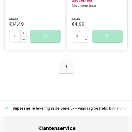
Uitverkocht
Niet leverbaar
€16,99
€8,99
€14,49
€4,99
1
Supersnelle
levering in de Benelux
- Vandaag besteld, binnen 1 à 2 
Klantenservice