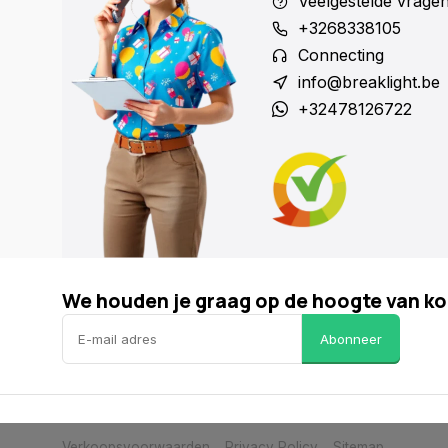
Veelgestelde vrage
+3268338105
Connecting
info@breaklight.be
+32478126722
We houden je graag op de hoogte van ko
Abonneer
Verkoopsvoorwaarden
Privacy Policy
Sitemap