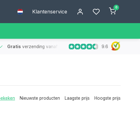
0
Klantenservice
9.6
Gratis
verzending vanaf €75
- Geen verzendkosten bij bestelling
bekeken
Nieuwste producten
Laagste prijs
Hoogste prijs