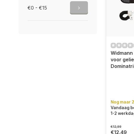
€0 - €15
Widmann 
voor geli
Dominatri
Nog maar 2
Vandaag be
1-2 werkda
€12,99
€12,49