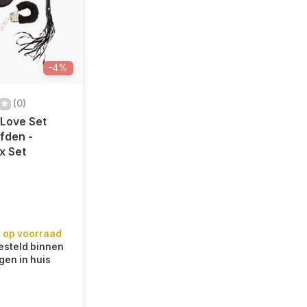
-4%
(0)
Love Set
efden -
x Set
 op voorraad
steld binnen
gen in huis